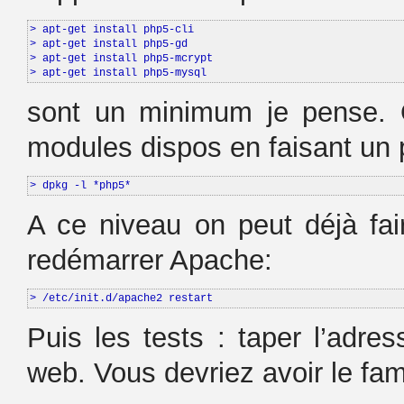
> apt-get install php5-cli

> apt-get install php5-gd

> apt-get install php5-mcrypt

> apt-get install php5-mysql
sont un minimum je pense. O
modules dispos en faisant un p
> dpkg -l *php5*
A ce niveau on peut déjà fair
redémarrer Apache:
> /etc/init.d/apache2 restart
Puis les tests : taper l’adre
web. Vous devriez avoir le fa