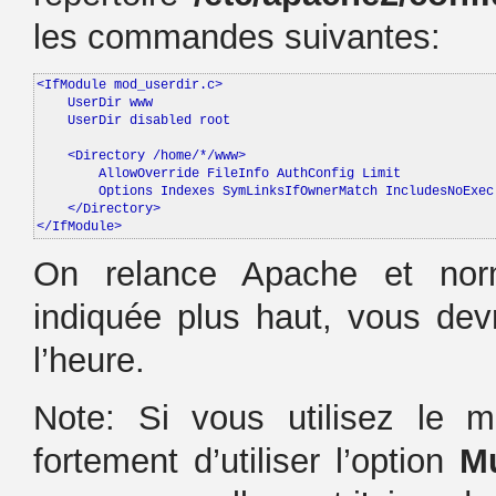
les commandes suivantes:
<IfModule mod_userdir.c>

    UserDir www

    UserDir disabled root

    <Directory /home/*/www>

        AllowOverride FileInfo AuthConfig Limit

        Options Indexes SymLinksIfOwnerMatch IncludesNoExec

    </Directory>

</IfModule>
On relance Apache et norm
indiquée plus haut, vous dev
l’heure.
Note: Si vous utilisez le 
fortement d’utiliser l’option
M