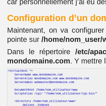
car personnellement j’ai eu de
Configuration d’un do
Maintenant, on va configur
pointe sur
/home/nom_user
Dans le répertoire
/etc/apac
mondomaine.com
. Y mettre 
<VirtualHost *>

    ServerName www.mondomaine.com

    ServerAlias mondomaine.com www.mondomaine.com

    ServerAdmin webmaster@mondomaine.com

    DocumentRoot /home/nom_utilisateur/www

    ScriptAlias /cgi/ "/home/nom_utilisateur/cgi-bin/"

    <Directory /home/nom_utilisateur/www>

         Options -Indexes
