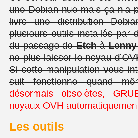
une Debian nue mais ça n’a p
livre une distribution Deb
plusieurs outils installés par
du passage de
Etch
à
Lenny
ne plus laisser le noyau d’OV
Si cette manipulation vous in
suit fonctionne quand mêm
désormais obsolètes, GRUB
noyaux OVH automatiquement
Les outils