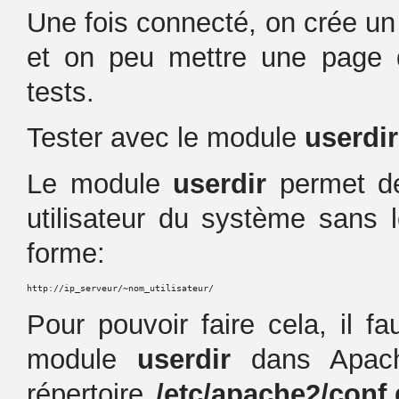
Une fois connecté, on crée un
et on peu mettre une page d
tests.
Tester avec le module
userdir
Le module
userdir
permet d
utilisateur du système sans 
forme:
http://ip_serveur/~nom_utilisateur/
Pour pouvoir faire cela, il f
module
userdir
dans Apach
répertoire
/etc/apache2/conf.