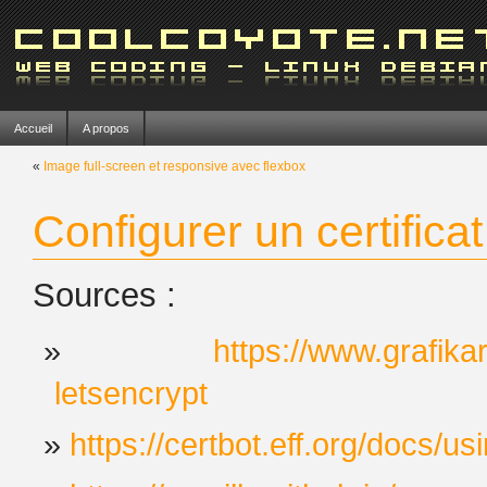
Accueil
A propos
«
Image full-screen et responsive avec flexbox
Configurer un certifica
Sources :
https://www.grafikar
letsencrypt
https://certbot.eff.org/docs/us