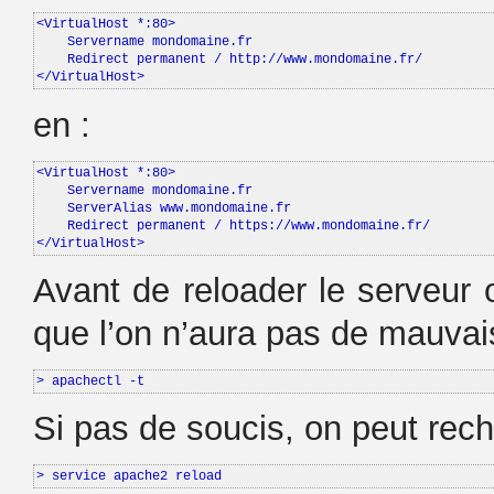
<VirtualHost *:80>

    Servername mondomaine.fr

    Redirect permanent / http://www.mondomaine.fr/

</VirtualHost>
en :
<VirtualHost *:80>

    Servername mondomaine.fr

    ServerAlias www.mondomaine.fr

    Redirect permanent / https://www.mondomaine.fr/

</VirtualHost>
Avant de reloader le serveur o
que l’on n’aura pas de mauvais
> apachectl -t
Si pas de soucis, on peut recha
> service apache2 reload