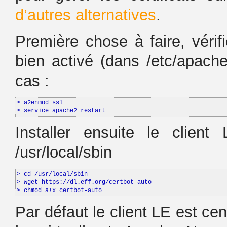
d’autres alternatives
.
Première chose à faire, véri
bien activé (dans /etc/apach
cas :
> a2enmod ssl

> service apache2 restart
Installer ensuite le clien
/usr/local/sbin
> cd /usr/local/sbin

> wget https://dl.eff.org/certbot-auto

> chmod a+x certbot-auto
Par défaut le client LE est c