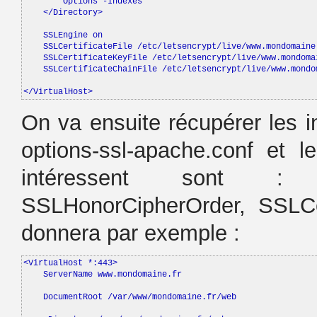
        Options -Indexes

    </Directory>

    SSLEngine on

    SSLCertificateFile /etc/letsencrypt/live/www.mondomaine.
    SSLCertificateKeyFile /etc/letsencrypt/live/www.mondomai
    SSLCertificateChainFile /etc/letsencrypt/live/www.mondom
</VirtualHost>
On va ensuite récupérer les i
options-ssl-apache.conf et l
intéressent sont : SS
SSLHonorCipherOrder, SSLC
donnera par exemple :
<VirtualHost *:443>

    ServerName www.mondomaine.fr

    DocumentRoot /var/www/mondomaine.fr/web
