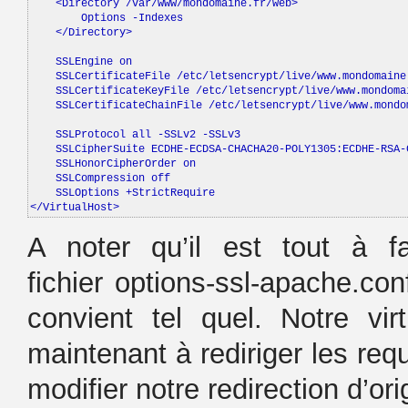
    <Directory /var/www/mondomaine.fr/web>

        Options -Indexes

    </Directory>

    SSLEngine on

    SSLCertificateFile /etc/letsencrypt/live/www.mondomaine.
    SSLCertificateKeyFile /etc/letsencrypt/live/www.mondomai
    SSLCertificateChainFile /etc/letsencrypt/live/www.mondom
    SSLProtocol all -SSLv2 -SSLv3

    SSLCipherSuite ECDHE-ECDSA-CHACHA20-POLY1305:ECDHE-RSA-
    SSLHonorCipherOrder on

    SSLCompression off

    SSLOptions +StrictRequire

</VirtualHost>
A noter qu’il est tout à fa
fichier options-ssl-apache.con
convient tel quel. Notre vir
maintenant à rediriger les req
modifier notre redirection d’ori