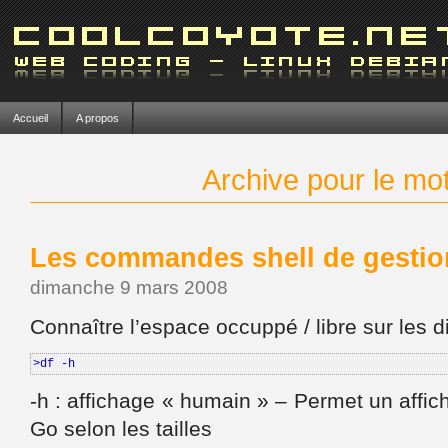
Accueil
A propos
Archive pour le mot-
Les commandes shell de gestio
dimanche 9 mars 2008
Connaître l’espace occuppé / libre sur les 
>df -h
-h : affichage « humain » – Permet un affi
Go selon les tailles