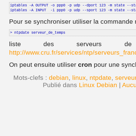
iptables -A OUTPUT -o ppp0 -p udp --dport 123 -m state --sta
iptables -A INPUT  -i ppp0 -p udp --sport 123 -m state --st
Pour se synchroniser utiliser la commande 
> ntpdate serveur_de_temps
liste des serveurs de 
http://www.cru.fr/services/ntp/serveurs_fran
On peut ensuite utiliser
cron
pour une synch
Mots-clefs :
debian
,
linux
,
ntpdate
,
serveu
Publié dans
Linux Debian
|
Aucu