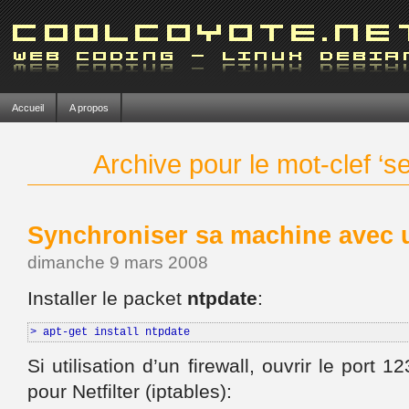
Accueil
A propos
Archive pour le mot-clef ‘s
Synchroniser sa machine avec 
dimanche 9 mars 2008
Installer le packet
ntpdate
:
> apt-get install ntpdate
Si utilisation d’un firewall, ouvrir le port
pour Netfilter (iptables):