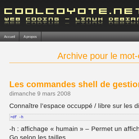
Accueil
A propos
Archive pour le mot-c
Les commandes shell de gestio
dimanche 9 mars 2008
Connaître l’espace occuppé / libre sur les 
>df -h
-h : affichage « humain » – Permet un affi
Go selon les tailles