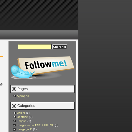
as
Pages
A propos
Catégories
Divers
(1)
Doctrine
(3)
Eclipse
(1)
Intégration – CSS / XHTML
(3)
Langage C
(1)