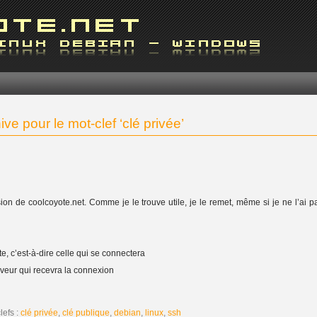
ive pour le mot-clef ‘clé privée’
rsion de coolcoyote.net. Comme je le trouve utile, je le remet, même si je ne l’ai p
e, c’est-à-dire celle qui se connectera
rveur qui recevra la connexion
lefs :
clé privée
,
clé publique
,
debian
,
linux
,
ssh