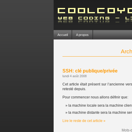
Accueil
A propos
Arch
SSH: clé publique/privée
lundi 4 août 2008
Cet article était présent sur l’ancienne ve
retesté depuis.
Pour commencer nous allons définir que:
la machine locale sera la machine client
la machine distante sera la machine se
Lire le reste de cet article »
Mots-c