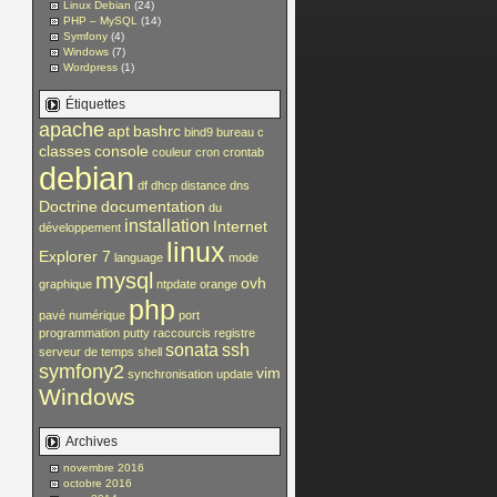
Linux Debian
(24)
PHP – MySQL
(14)
Symfony
(4)
Windows
(7)
Wordpress
(1)
Étiquettes
apache
apt
bashrc
bind9
bureau
c
classes
console
couleur
cron
crontab
debian
df
dhcp
distance
dns
Doctrine
documentation
du
installation
Internet
développement
linux
Explorer 7
language
mode
mysql
ovh
graphique
ntpdate
orange
php
pavé numérique
port
programmation
putty
raccourcis
registre
sonata
ssh
serveur de temps
shell
symfony2
vim
synchronisation
update
Windows
Archives
novembre 2016
octobre 2016